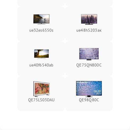
ue32es6550s
ue48h5203aк
ue40f6540ab
QE75QN800C
QE75LS03DAU
QE98Q80C