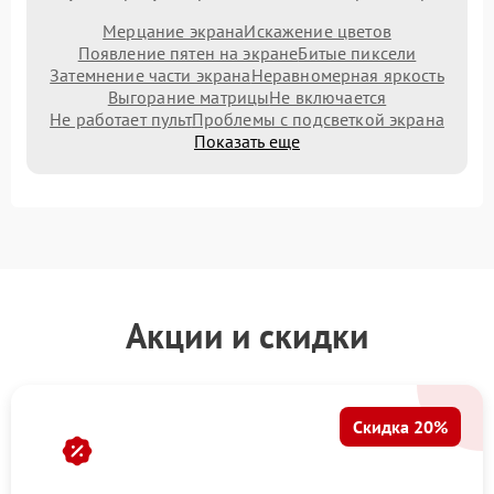
Мерцание экрана
Искажение цветов
Появление пятен на экране
Битые пиксели
Затемнение части экрана
Неравномерная яркость
Выгорание матрицы
Не включается
Не работает пульт
Проблемы с подсветкой экрана
Показать еще
Акции и скидки
Скидка 20%