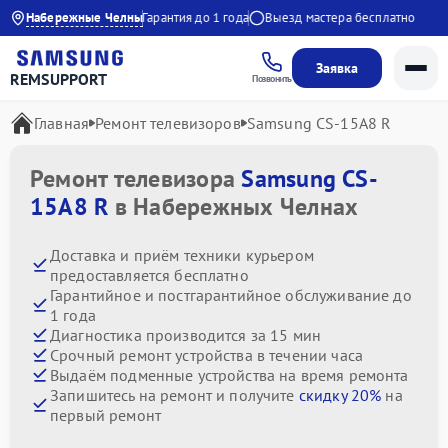
о с 9:00 до 21:00
Набережные Челны
Гарантия до 1 года
Выезд мастера бесплатно
Заявка
REMSUPPORT
Позвонить
Главная
Ремонт телевизоров
Samsung CS-15A8 R
Ремонт телевизора
Samsung CS-
15A8 R
в Набережных Челнах
Доставка и приём техники курьером
предоставляется бесплатно
Гарантийное и постгарантийное обслуживание до
1 года
Диагностика производится за 15 мин
Срочный ремонт устройства в течении часа
Выдаём подменные устройства на время ремонта
Запишитесь на ремонт и получите
скидку 20%
на
первый ремонт