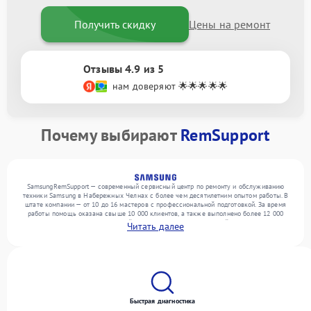
Получить скидку
Цены на ремонт
Отзывы 4.9 из 5
нам доверяют 🌟🌟🌟🌟🌟
Почему выбирают
RemSupport
SamsungRemSupport — современный сервисный центр по ремонту и обслуживанию
техники Samsung в Набережных Челнах с более чем десятилетним опытом работы. В
штате компании — от 10 до 16 мастеров с профессиональной подготовкой. За время
работы помощь оказана свыше 10 000 клиентов, а также выполнено более 12 000
ремонтов. Ежемесячно в сервисный центр поступает от 300 устройств, включая , , . Мы
Читать далее
устраняем поломки любой сложности и поддерживаем высокий стандарт качества
благодаря опыту команды.
Быстрая диагностика