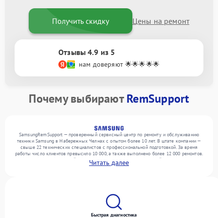
Получить скидку
Цены на ремонт
Отзывы 4.9 из 5
нам доверяют 🌟🌟🌟🌟🌟
Почему выбирают
RemSupport
SamsungRemSupport — проверенный сервисный центр по ремонту и обслуживанию
техники Samsung в Набережных Челнах с опытом более 10 лет. В штате компании —
свыше 22 технических специалистов с профессиональной подготовкой. За время
работы число клиентов превысило 10 000, а также выполнено более 12 000 ремонтов.
Ежемесячно в сервисный центр поступает более 300 обращений, включая , , . Мы
Читать далее
выполняем ремонт различного уровня сложности и гарантируем высокое качество
обслуживания благодаря квалификации мастеров.
Быстрая диагностика