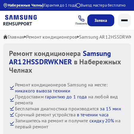
но с 9:00 до 21:00
Набережные Челны
Гарантия до 1 года
Выезд мастера бесплатно
Заявка
REMSUPPORT
Позвонить
Главная
Ремонт кондиционеров
Samsung AR12HSSDRWK
Ремонт кондиционера
Samsung
AR12HSSDRWKNER
в Набережных
Челнах
Ремонт кондиционеров Samsung на месте:
никакого вывоза техники
Предоставим
гарантию до 1 года
на любой вид
ремонта
Бесплатная диагностика производится
за 15 мин
Срочный ремонт устройства
в течении часа
Запишитесь на ремонт и получите
скидку 20%
на
первый ремонт