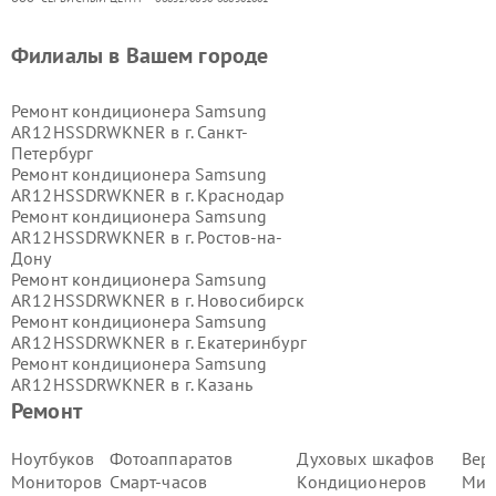
Филиалы в Вашем городе
Ремонт кондиционера Samsung
AR12HSSDRWKNER в г.
Санкт-
Петербург
Ремонт кондиционера Samsung
AR12HSSDRWKNER в г.
Краснодар
Ремонт кондиционера Samsung
AR12HSSDRWKNER в г.
Ростов-на-
Дону
Ремонт кондиционера Samsung
AR12HSSDRWKNER в г.
Новосибирск
Ремонт кондиционера Samsung
AR12HSSDRWKNER в г.
Екатеринбург
Ремонт кондиционера Samsung
AR12HSSDRWKNER в г.
Казань
Ремонт кондиционера Samsung
Ремонт
AR12HSSDRWKNER в г.
Воронеж
Ремонт кондиционера Samsung
Ноутбуков
Фотоаппаратов
Духовых шкафов
Вер
AR12HSSDRWKNER в г.
Волгоград
Мониторов
Смарт-часов
Кондиционеров
Мик
Ремонт кондиционера Samsung