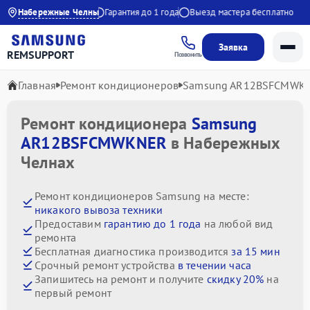
вно с 9:00 до 21:00
Набережные Челны
Гарантия до 1 года
Выезд мастера бесплатно
Заявка
REMSUPPORT
Позвонить
Главная
Ремонт кондиционеров
Samsung AR12BSFCMWK
Ремонт кондиционера
Samsung
AR12BSFCMWKNER
в Набережных
Челнах
Ремонт кондиционеров Samsung на месте:
никакого вывоза техники
Предоставим
гарантию до 1 года
на любой вид
ремонта
Бесплатная диагностика производится
за 15 мин
Срочный ремонт устройства
в течении часа
Запишитесь на ремонт и получите
скидку 20%
на
первый ремонт