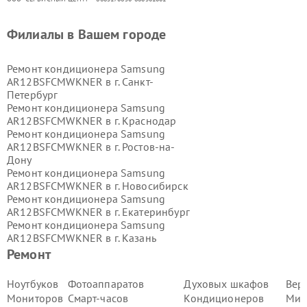
Филиалы в Вашем городе
Ремонт кондиционера Samsung
AR12BSFCMWKNER в г.
Санкт-
Петербург
Ремонт кондиционера Samsung
AR12BSFCMWKNER в г.
Краснодар
Ремонт кондиционера Samsung
AR12BSFCMWKNER в г.
Ростов-на-
Дону
Ремонт кондиционера Samsung
AR12BSFCMWKNER в г.
Новосибирск
Ремонт кондиционера Samsung
AR12BSFCMWKNER в г.
Екатеринбург
Ремонт кондиционера Samsung
AR12BSFCMWKNER в г.
Казань
Ремонт кондиционера Samsung
Ремонт
AR12BSFCMWKNER в г.
Воронеж
Ремонт кондиционера Samsung
Ноутбуков
Фотоаппаратов
Духовых шкафов
Вер
AR12BSFCMWKNER в г.
Волгоград
Мониторов
Смарт-часов
Кондиционеров
Мик
Ремонт кондиционера Samsung