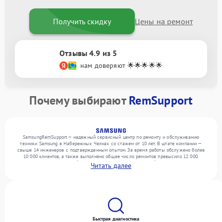
Получить скидку
Цены на ремонт
Отзывы 4.9 из 5
нам доверяют 🌟🌟🌟🌟🌟
Почему выбирают
RemSupport
SamsungRemSupport — надежный сервисный центр по ремонту и обслуживанию
техники Samsung в Набережных Челнах со стажем от 10 лет. В штате компании —
свыше 14 инженеров с подтвержденным опытом. За время работы обслужено более
10 000 клиентов, а также выполнено общее число ремонтов превысило 12 000.
Ежемесячно в сервисный центр поступает более 300 устройств, включая , , . Мы
Читать далее
выполняем ремонт различного уровня сложности и предлагаем стабильный уровень
сервиса благодаря квалификации мастеров.
Быстрая диагностика