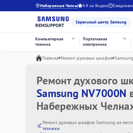
Набережные Челны
4.9 на Яндекс
Ежедневно
Сервисный центр Samsung
REMSUPPORT
Компьютерная
Портативная
техника
электроника
Главная
Ремонт духовых шкафов
Samsun
Ремонт духового ш
Samsung NV7000N
Набережных Челна
Ремонт духовых шкафов Samsung на мест
техники