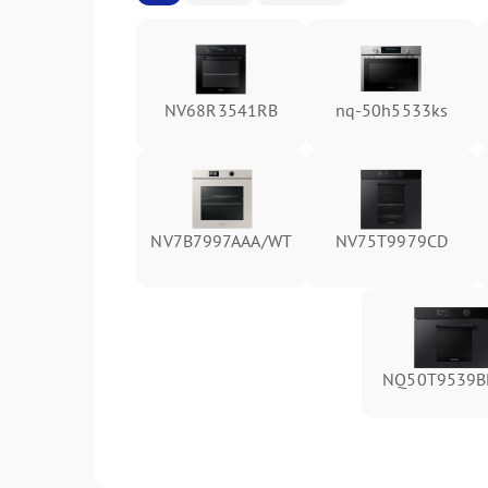
NV68R3541RB
nq-50h5533ks
NV7B7997AAA/WT
NV75T9979CD
NQ50T9539B