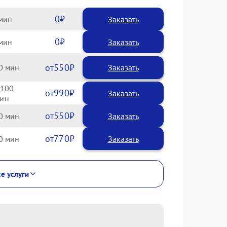
0
Заказать
0
Заказать
550
0
100
990
550
0
770
0
се услуги