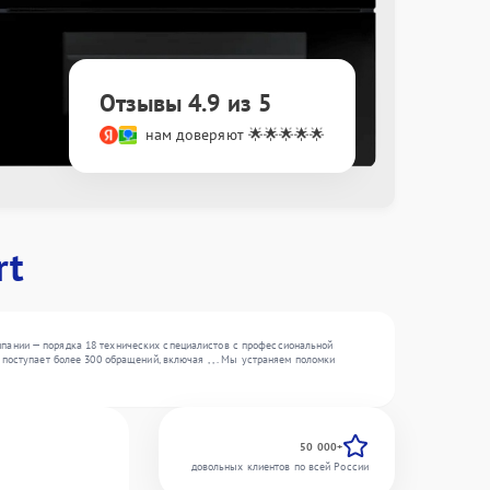
Отзывы 4.9 из 5
нам доверяют 🌟🌟🌟🌟🌟
rt
пании — порядка 18 технических специалистов с профессиональной
поступает более 300 обращений, включая , , . Мы устраняем поломки
50 000+
довольных клиентов по всей России