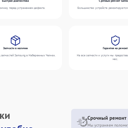
Быстрая диагностика
Срочный ремонт Sams
ичину перед устранением дефекта.
Большинство устройств ремонтируются 
Запчасти в наличии
Гарантия на ремонт
 запчастей Samsung в Набережных Челнах.
На все запчасти и услуги мы предостав
мес.
ики
Срочный ремонт
Мы устраняем поломку