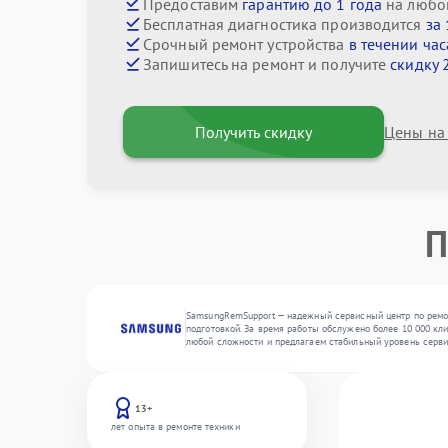
Предоставим
гарантию до 1 года
на любо
Бесплатная диагностика производится
за
Срочный ремонт устройства
в течении час
Запишитесь на ремонт и получите
скидку 
Получить скидку
Цены на
П
SamsungRemSupport — надежный сервисный центр по ремон
подготовкой. За время работы обслужено более 10 000 кл
любой сложности и предлагаем стабильный уровень серви
13+
лет опыта в ремонте техники