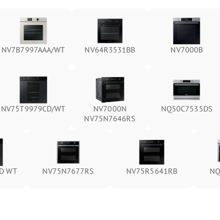
NV7B7997AAA/WT
NV64R3531BB
NV7000B
NV75T9979CD/WT
NV7000N
NQ50C7535DS
NV75N7646RS
D WT
NV75N7677RS
NV75R5641RB
NQ