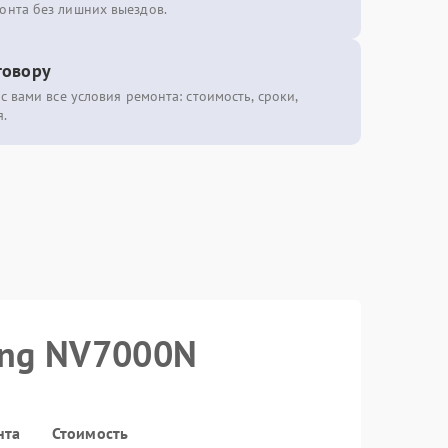
онта без лишних выездов.
говору
с вами все условия ремонта: стоимость, сроки,
.
ung NV7000N
нта
Стоимость