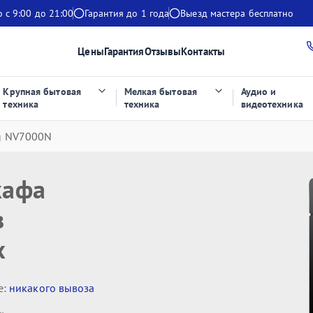
 с 9:00 до 21:00
Гарантия до 1 года
Выезд мастера бесплатно
Цены
Гарантия
Отзывы
Контакты
Крупная бытовая
Мелкая бытовая
Аудио и
техника
техника
видеотехника
g NV7000N
кафа
в
х
е:
никакого вывоза