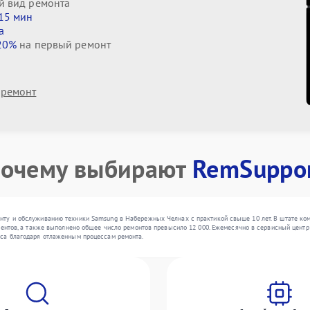
й вид ремонта
 15 мин
а
20%
на первый ремонт
 ремонт
очему выбирают
RemSuppo
ту и обслуживанию техники Samsung в Набережных Челнах с практикой свыше 10 лет. В штате ком
иентов, а также выполнено общее число ремонтов превысило 12 000. Ежемесячно в сервисный центр 
са благодаря отлаженным процессам ремонта.