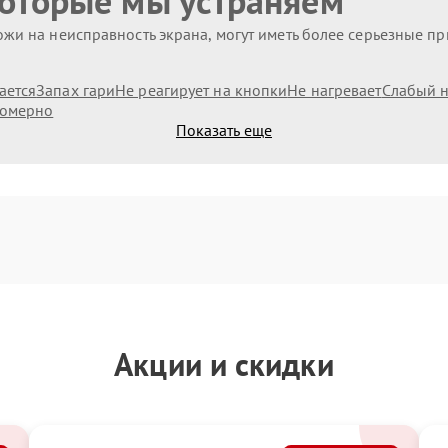
которые мы устраняем
жи на неисправность экрана, могут иметь более серьезные п
ается
Запах гари
Не реагирует на кнопки
Не нагревает
Слабый н
номерно
Показать еще
Акции и скидки