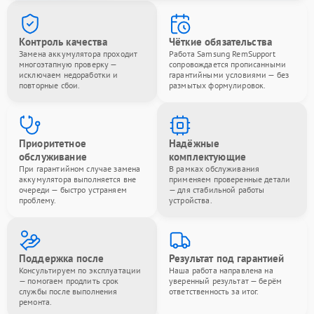
Контроль качества
Чёткие обязательства
Замена аккумулятора проходит
Работа Samsung RemSupport
многоэтапную проверку —
сопровождается прописанными
исключаем недоработки и
гарантийными условиями — без
повторные сбои.
размытых формулировок.
Приоритетное
Надёжные
обслуживание
комплектующие
При гарантийном случае замена
В рамках обслуживания
аккумулятора выполняется вне
применяем проверенные детали
очереди — быстро устраняем
— для стабильной работы
проблему.
устройства.
Поддержка после
Результат под гарантией
Консультируем по эксплуатации
Наша работа направлена на
— помогаем продлить срок
уверенный результат — берём
службы после выполнения
ответственность за итог.
ремонта.