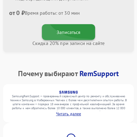
от 0 ₽
Время работы: от 30 мин
Записаться
Скидка 20% при записи на сайте
Почему выбирают
RemSupport
SamsungRemSupport — проверенный сервисный центр по ремонту и обслуживанию
техники Samsung в Набережных Челнах с более чем десятилетним опытом работы. В
штате компании — порядка 18 инженеров с профильной квалификацией. За время
работы к нам обратились более 10 000 клиентов, а также выполнено более 12 000
ремонтов. Ежемесячно в сервисный центр поступает от 300 устройств, включая , , . Мы
Читать далее
выполняем ремонт различного уровня сложности и гарантируем высокое качество
обслуживания благодаря использованию современного оборудования.