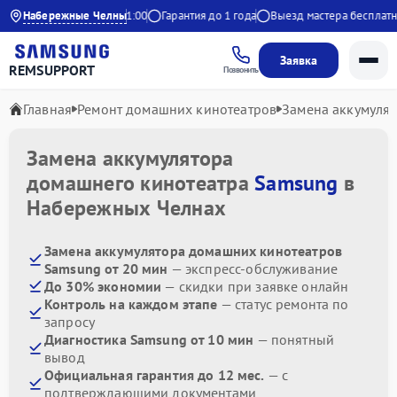
Ежедневно с 9:00 до 21:00
Набережные Челны
Гарантия до 1 года
Выезд мастера бесплатно
Заявка
REMSUPPORT
Позвонить
Главная
Ремонт домашних кинотеатров
Замена аккумуля
Замена аккумулятора
домашнего кинотеатра
Samsung
в
Набережных Челнах
Замена аккумулятора домашних кинотеатров
Samsung от 20 мин
— экспресс-обслуживание
До 30% экономии
— скидки при заявке онлайн
Контроль на каждом этапе
— статус ремонта по
запросу
Диагностика Samsung от 10 мин
— понятный
вывод
Официальная гарантия до 12 мес.
— с
подтверждающими документами