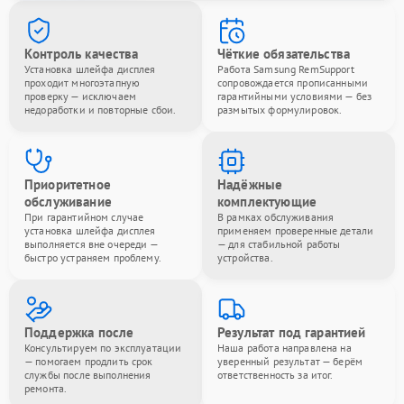
Контроль качества
Чёткие обязательства
Установка шлейфа дисплея
Работа Samsung RemSupport
проходит многоэтапную
сопровождается прописанными
проверку — исключаем
гарантийными условиями — без
недоработки и повторные сбои.
размытых формулировок.
Приоритетное
Надёжные
обслуживание
комплектующие
При гарантийном случае
В рамках обслуживания
установка шлейфа дисплея
применяем проверенные детали
выполняется вне очереди —
— для стабильной работы
быстро устраняем проблему.
устройства.
Поддержка после
Результат под гарантией
Консультируем по эксплуатации
Наша работа направлена на
— помогаем продлить срок
уверенный результат — берём
службы после выполнения
ответственность за итог.
ремонта.