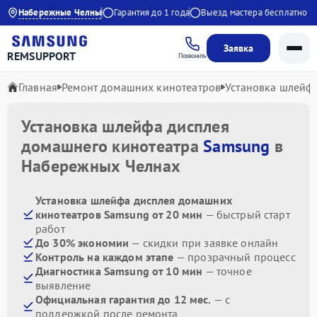
невно с 9:00 до 21:00
Набережные Челны
Гарантия до 1 года
Выезд мастера бесплатно
Заявка
REMSUPPORT
Позвонить
Главная
Ремонт домашних кинотеатров
Установка шлейф
Установка шлейфа дисплея
домашнего кинотеатра
Samsung
в
Набережных Челнах
Установка шлейфа дисплея домашних
кинотеатров Samsung от 20 мин
— быстрый старт
работ
До 30% экономии
— скидки при заявке онлайн
Контроль на каждом этапе
— прозрачный процесс
Диагностика Samsung от 10 мин
— точное
выявление
Официальная гарантия до 12 мес.
— с
поддержкой после ремонта