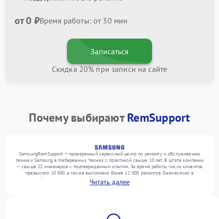
от 0 ₽
Время работы: от 30 мин
Записаться
Скидка 20% при записи на сайте
Почему выбирают
RemSupport
SamsungRemSupport — проверенный сервисный центр по ремонту и обслуживанию
техники Samsung в Набережных Челнах с практикой свыше 10 лет. В штате компании
— свыше 22 инженеров с подтвержденным опытом. За время работы число клиентов
превысило 10 000, а также выполнено более 12 000 ремонтов. Ежемесячно в
сервисный центр поступает свыше 300 единиц техники, включая , , . Мы устраняем
Читать далее
поломки любой сложности и предлагаем стабильный уровень сервиса благодаря
использованию современного оборудования.